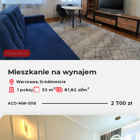
Nowa oferta
Mieszkanie na wynajem
Warszawa, Śródmieście
2
2
1 pokoj
33 m
81,82 zł/m
2 700 zł
ACO-MW-5116
Dodaj