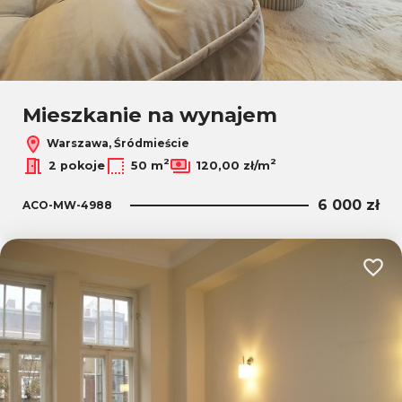
Mieszkanie na wynajem
Warszawa, Śródmieście
2
2
2 pokoje
50 m
120,00 zł/m
6 000 zł
ACO-MW-4988
Dodaj