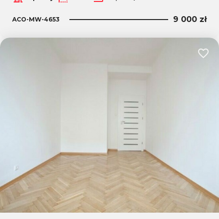
9 000 zł
ACO-MW-4653
Dodaj