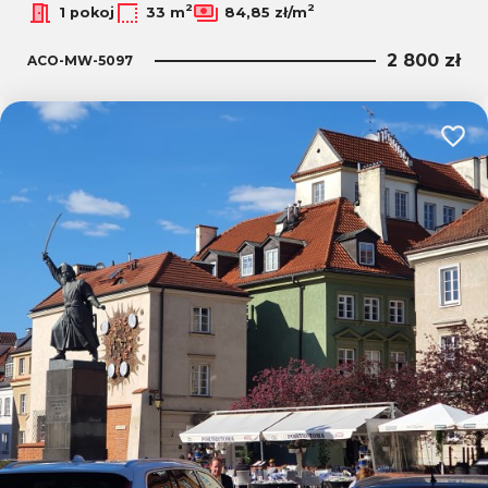
2
2
1 pokoj
33 m
84,85 zł/m
2 800 zł
ACO-MW-5097
Dodaj