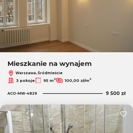
Mieszkanie na wynajem
Warszawa, Śródmieście
2
2
3 pokoje
95 m
100,00 zł/m
9 500 zł
ACO-MW-4829
Dodaj