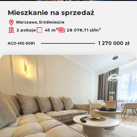
Mieszkanie na sprzedaż
Warszawa, Śródmieście
2
2
2 pokoje
45 m
28 078,71 zł/m
1 270 000 zł
ACO-MS-5081
Dodaj