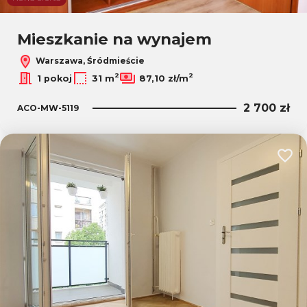
Leaflet
|
© OpenMapTiles
© OpenStreetMap contributors
Mieszkanie na wynajem
Warszawa, Śródmieście
2
2
1 pokoj
31 m
87,10 zł/m
2 700 zł
ACO-MW-5119
Dodaj