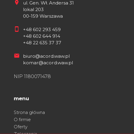
ul. Gen. Wł. Andersa 31
lokal 203
00-159 Warszawa
+48 602 293 459
+48 602 644 914
+48 22 635 37 37
biuro@acord.waw.pl
komar@acord.waw.pl
NIP 1180071478
menu
Strona główna
O firmie
Oferty