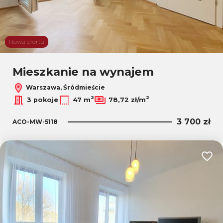
Nowa oferta
Mieszkanie na wynajem
Warszawa, Śródmieście
2
2
3 pokoje
47 m
78,72 zł/m
3 700 zł
ACO-MW-5118
Dodaj