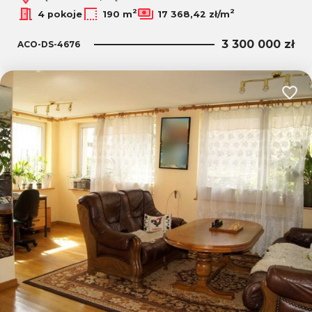
2
2
4 pokoje
190 m
17 368,42 zł/m
3 300 000 zł
ACO-DS-4676
Dodaj