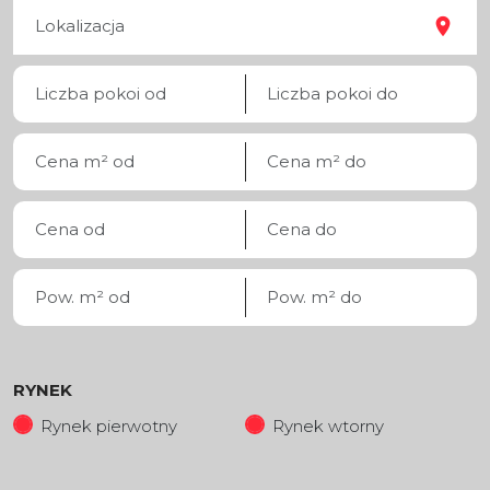
RYNEK
Rynek pierwotny
Rynek wtorny