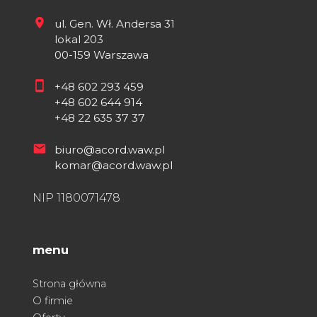
ul. Gen. Wł. Andersa 31
lokal 203
00-159 Warszawa
+48 602 293 459
+48 602 644 914
+48 22 635 37 37
biuro@acord.waw.pl
komar@acord.waw.pl
NIP 1180071478
menu
Strona główna
O firmie