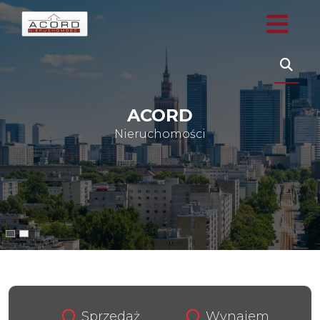
ACORD
ACORD
Nieruchomości
Nieruchomości
Sprzedaż
Wynajem