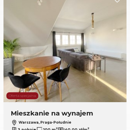
Dodaj d
Oferta specjalna
Mieszkanie na wynajem
Warszawa, Praga-Południe
2
2
3 pokoje
100 m
40,00 zł/m