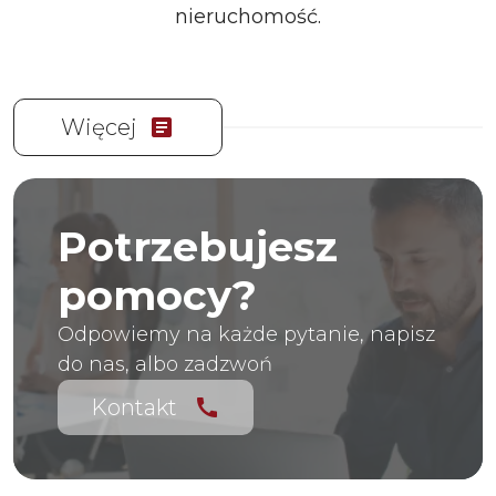
nieruchomość.
Więcej
article
Potrzebujesz
pomocy?
Odpowiemy na każde pytanie, napisz
do nas, albo zadzwoń
Kontakt
call