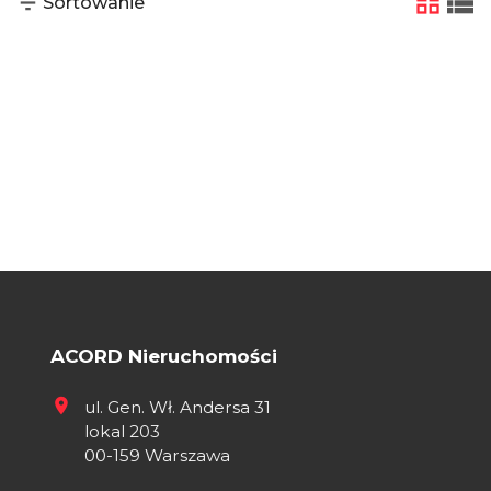
Sortowanie
tabela
list
ACORD Nieruchomości
ul. Gen. Wł. Andersa 31
lokal 203
00-159 Warszawa