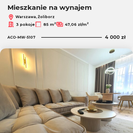
Mieszkanie na wynajem
Warszawa, Żoliborz
2
2
3 pokoje
85 m
47,06 zł/m
4 000 zł
ACO-MW-5107
Dodaj