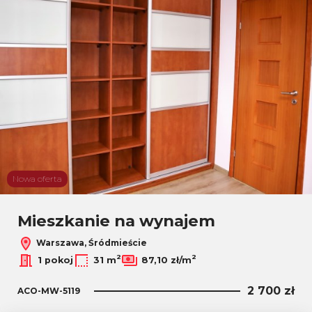
Nowa oferta
Mieszkanie na wynajem
Warszawa, Śródmieście
2
2
1 pokoj
31 m
87,10 zł/m
2 700 zł
ACO-MW-5119