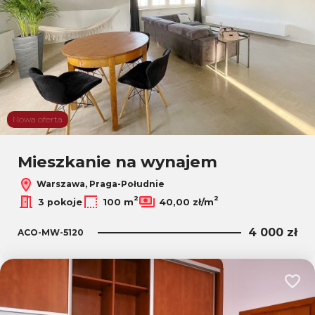
Nowa oferta
Mieszkanie na wynajem
Warszawa, Praga-Południe
2
2
3 pokoje
100 m
40,00 zł/m
4 000 zł
ACO-MW-5120
Dodaj