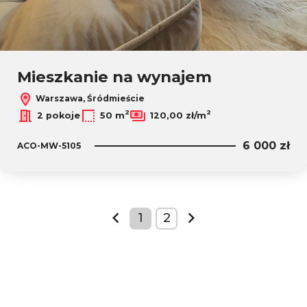
Mieszkanie na wynajem
Warszawa, Śródmieście
2
2
2 pokoje
50 m
120,00 zł/m
6 000 zł
ACO-MW-5105
1
2
prev
next