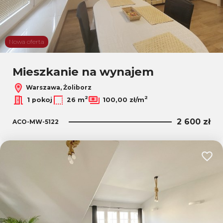
Nowa oferta
Mieszkanie na wynajem
Warszawa, Żoliborz
2
2
1 pokoj
26 m
100,00 zł/m
2 600 zł
ACO-MW-5122
Dodaj