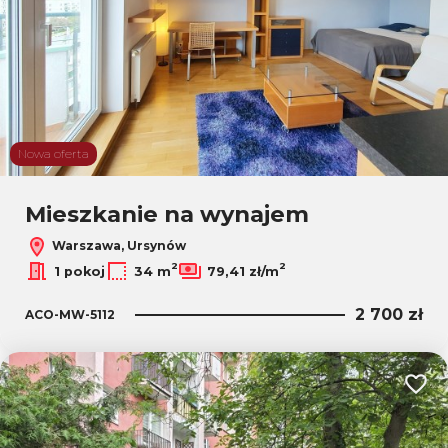
Nowa oferta
Mieszkanie na wynajem
Warszawa, Ursynów
2
2
1 pokoj
34 m
79,41 zł/m
2 700 zł
ACO-MW-5112
Dodaj