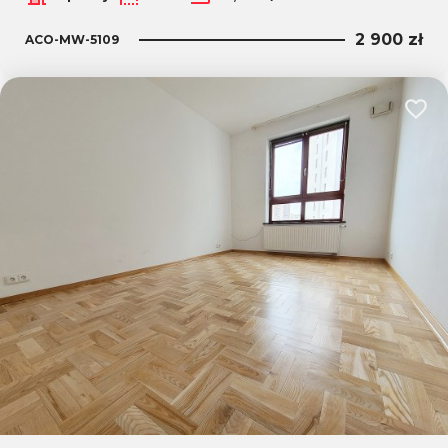
2 900 zł
ACO-MW-5109
Dodaj