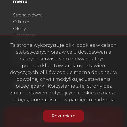
menu
Strona główna
O firmie
Oferty
Zgłoszenia
Ulubione
Ta strona wykorzystuje pliki cookies w celach
Blog
statystycznych oraz w celu dostosowania
Kontakt
naszych serwisów do indywidualnych
Rodo
potrzeb klientów. Zmiany ustawień
dotyczących plików cookie można dokonać w
dowolnej chwili modyfikując ustawienia
Facebook
social media
przeglądarki. Korzystanie z tej strony bez
zmian ustawień dotyczących cookies oznacza,
że będą one zapisane w pamięci urządzenia.
Acord Nieruchomości © 2026
Rozumiem
Program dla biur nieruchomości
Galactica Virgo