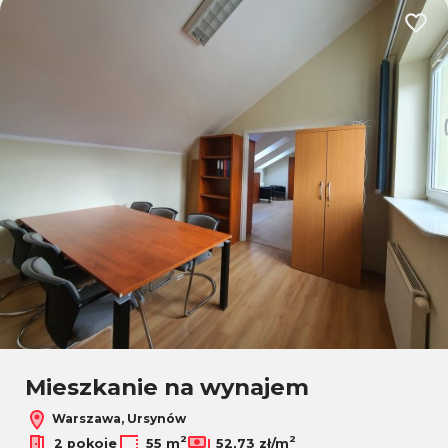
Dodaj
Mieszkanie na wynajem
Warszawa, Ursynów
2
2
2 pokoje
55 m
52,73 zł/m