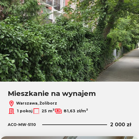
Mieszkanie na wynajem
Warszawa, Żoliborz
2
2
1 pokoj
25 m
81,63 zł/m
2 000 zł
ACO-MW-5110