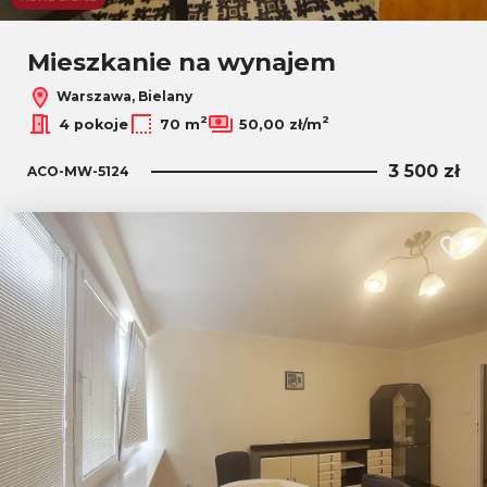
Leaflet
|
© OpenMapTiles
© OpenStreetMap contributors
Mieszkanie na wynajem
Warszawa, Bielany
2
2
4 pokoje
70 m
50,00 zł/m
3 500 zł
ACO-MW-5124
Dodaj