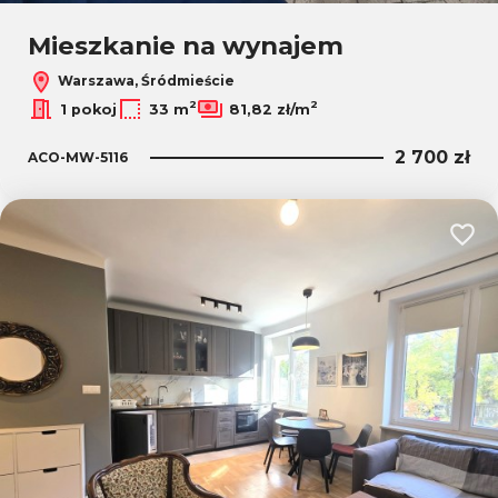
Mieszkanie na wynajem
Warszawa, Śródmieście
2
2
1 pokoj
33 m
81,82 zł/m
2 700 zł
ACO-MW-5116
Dodaj