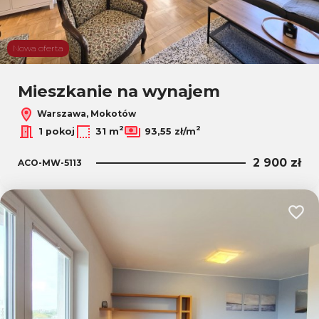
Nowa oferta
Mieszkanie na wynajem
Warszawa, Mokotów
2
2
1 pokoj
31 m
93,55 zł/m
2 900 zł
ACO-MW-5113
Dodaj