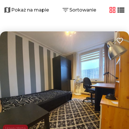
+
−
Pokaż na mapie
Sortowanie
tabela
list
3
Dodaj
2
Nowa oferta