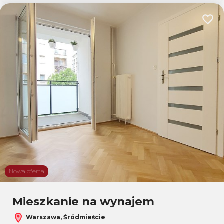
Dodaj
Nowa oferta
Mieszkanie na wynajem
Warszawa, Śródmieście