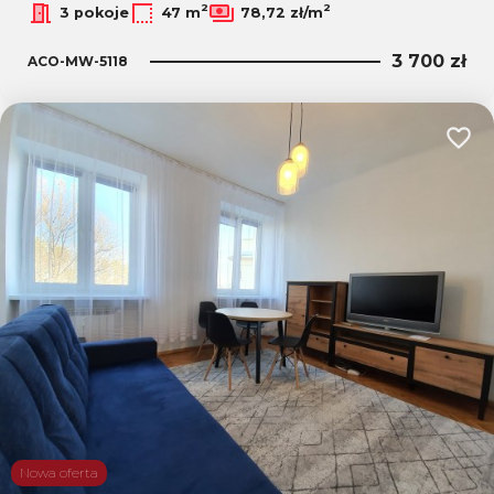
2
2
3 pokoje
47 m
78,72 zł/m
3 700 zł
ACO-MW-5118
Dodaj
Nowa oferta