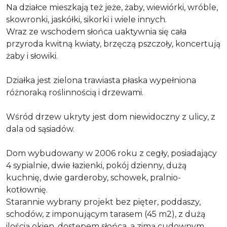
Na działce mieszkają też jeże, żaby, wiewiórki, wróble,
skowronki, jaskółki, sikorki i wiele innych.
Wraz ze wschodem słońca uaktywnia się cała
przyroda kwitną kwiaty, brzęczą pszczoły, koncertują
żaby i słowiki.
Działka jest zielona trawiasta płaska wypełniona
różnoraką roślinnością i drzewami.
Wśród drzew ukryty jest dom niewidoczny z ulicy, z
dala od sąsiadów.
Dom wybudowany w 2006 roku z cegły, posiadający
4 sypialnie, dwie łazienki, pokój dzienny, dużą
kuchnię, dwie garderoby, schowek, pralnio-
kotłownię.
Starannie wybrany projekt bez pięter, poddaszy,
schodów, z imponującym tarasem (45 m2), z dużą
ilością okien, dostępem słońca, a zimą cudownym