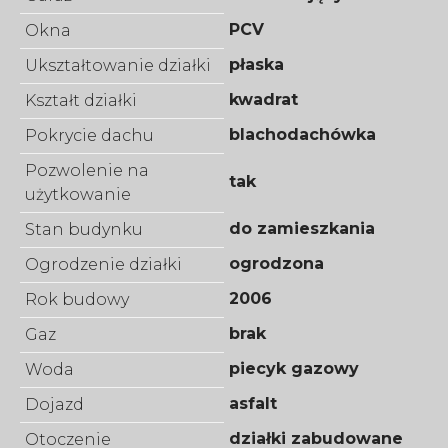
PCV
Okna
płaska
Ukształtowanie działki
kwadrat
Kształt działki
blachodachówka
Pokrycie dachu
Pozwolenie na
tak
użytkowanie
do zamieszkania
Stan budynku
ogrodzona
Ogrodzenie działki
2006
Rok budowy
brak
Gaz
piecyk gazowy
Woda
asfalt
Dojazd
działki zabudowane
Otoczenie