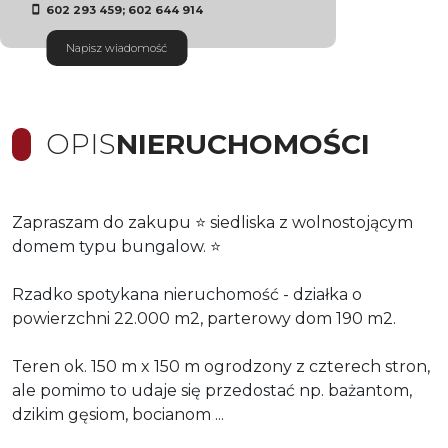
602 293 459; 602 644 914
Napisz wiadomość
OPIS
NIERUCHOMOŚCI
Zapraszam do zakupu ⭐️ siedliska z wolnostojącym
domem typu bungalow. ⭐️
Rzadko spotykana nieruchomość - działka o
powierzchni 22.000 m2, parterowy dom 190 m2.
Teren ok. 150 m x 150 m ogrodzony z czterech stron,
ale pomimo to udaje się przedostać np. bażantom,
dzikim gęsiom, bocianom ...