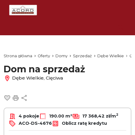
Strona główna
Oferty
Domy
Sprzedaż
Dębe Wielkie
Ci
Dom na sprzedaż
Dębe Wielkie, Cięciwa
Dodaj do ulubionych
Drukuj
Udostępnij
2
4 pokoje
190.00 m²
17 368,42 zł/m
ACO-DS-4676
Oblicz ratę kredytu