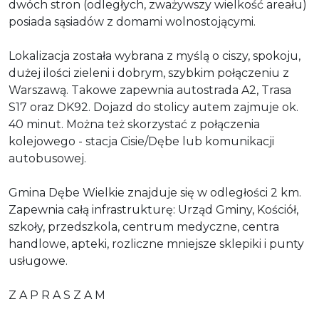
dwóch stron (odległych, zważywszy wielkość areału)
posiada sąsiadów z domami wolnostojącymi.
Lokalizacja została wybrana z myślą o ciszy, spokoju,
dużej ilości zieleni i dobrym, szybkim połączeniu z
Warszawą. Takowe zapewnia autostrada A2, Trasa
S17 oraz DK92. Dojazd do stolicy autem zajmuje ok.
40 minut. Można też skorzystać z połączenia
kolejowego - stacja Cisie/Dębe lub komunikacji
autobusowej.
Gmina Dębe Wielkie znajduje się w odległości 2 km.
Zapewnia całą infrastrukturę: Urząd Gminy, Kościół,
szkoły, przedszkola, centrum medyczne, centra
handlowe, apteki, rozliczne mniejsze sklepiki i punty
usługowe.
Z A P R A S Z A M