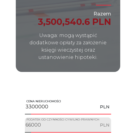
Razem
3,500,540.6 PLN
Uwaga: mogą wystąpić
dodatkowe opłaty za założenie
księgi wieczystej oraz
ustanowienie hipoteki.
CENA NIERUCHOMOŚCI
PLN
PODATEK OD CZYNNOŚCI CYWILNO-PRAWNYCH
PLN