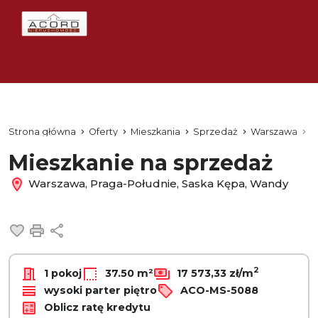
Strona główna
Oferty
Mieszkania
Sprzedaż
Warszawa
P
Mieszkanie na sprzedaż
Warszawa, Praga-Południe, Saska Kępa, Wandy
Dodaj do ulubionych
Drukuj
Udostępnij
2
1 pokoj
37.50 m²
17 573,33 zł/m
wysoki parter piętro
ACO-MS-5088
Oblicz ratę kredytu