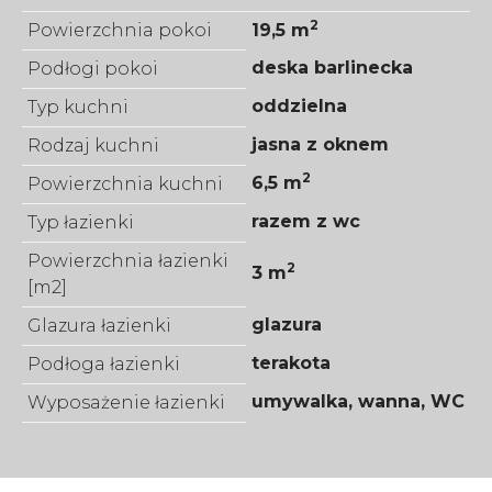
2
Powierzchnia pokoi
19,5 m
deska barlinecka
Podłogi pokoi
oddzielna
Typ kuchni
jasna z oknem
Rodzaj kuchni
2
6,5 m
Powierzchnia kuchni
razem z wc
Typ łazienki
Powierzchnia łazienki
2
3 m
[m2]
glazura
Glazura łazienki
terakota
Podłoga łazienki
umywalka, wanna, WC
Wyposażenie łazienki