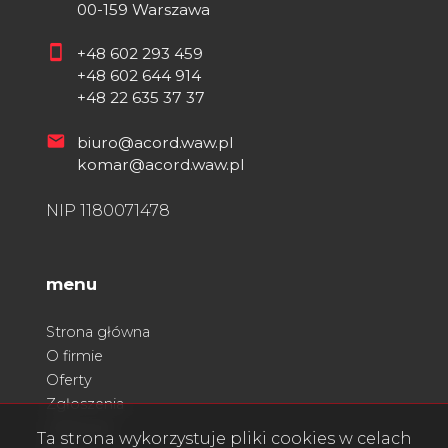
00-159 Warszawa
+48 602 293 459
+48 602 644 914
+48 22 635 37 37
biuro@acord.waw.pl
komar@acord.waw.pl
NIP 1180071478
menu
Strona główna
O firmie
Oferty
Zgłoszenia
Ulubione
Ta strona wykorzystuje pliki cookies w celach