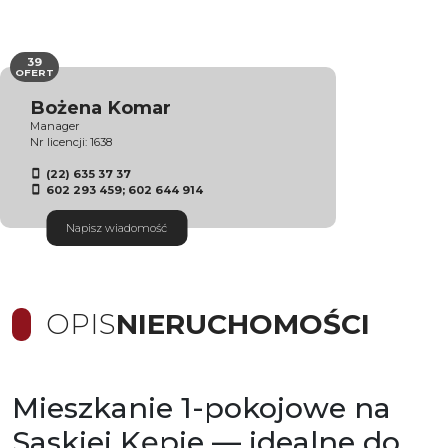
39
OFERT
Bożena Komar
Manager
Nr licencji: 1638
(22) 635 37 37
602 293 459; 602 644 914
Napisz wiadomość
OPIS
NIERUCHOMOŚCI
Mieszkanie 1-pokojowe na
Saskiej Kępie — idealne do