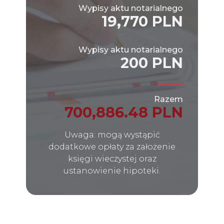
Wypisy aktu notarialnego
19,770 PLN
Wypisy aktu notarialnego
200 PLN
Razem
700,886.48 PLN
Uwaga: mogą wystąpić
dodatkowe opłaty za założenie
księgi wieczystej oraz
ustanowienie hipoteki.