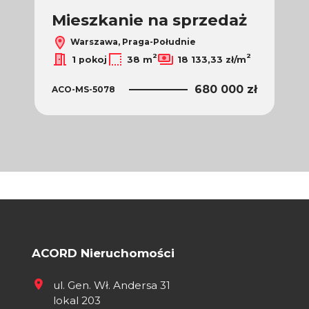
ż
Mieszkanie na sprzedaż
M
Warszawa, Praga-Południe
2
2
1 pokoj
38 m
18 133,33 zł/m
680 000 zł
ACO-MS-5078
 zł
ACO
ACORD Nieruchomości
ul. Gen. Wł. Andersa 31
lokal 203